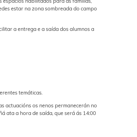
s espacios habilitados para as familias,
eredes estar na zona sombreada do campo
ilitar a entrega e a saída dos alumnos a
ferentes temáticas.
 das actuacións os nenos permanecerán no
á ata a hora de saída, que será ás 14:00