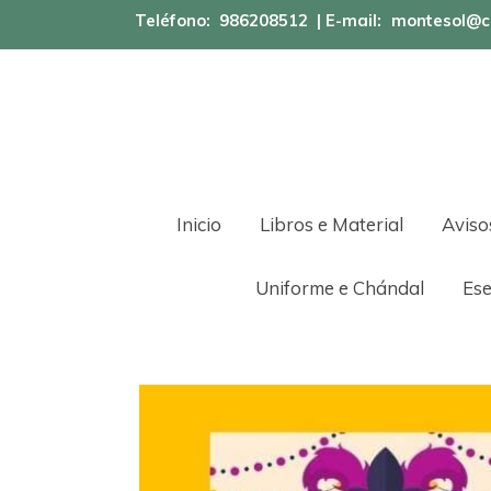
Teléfono:
986208512
| E-mail:
montesol@c
Inicio
Libros e Material
Aviso
Uniforme e Chándal
Ese