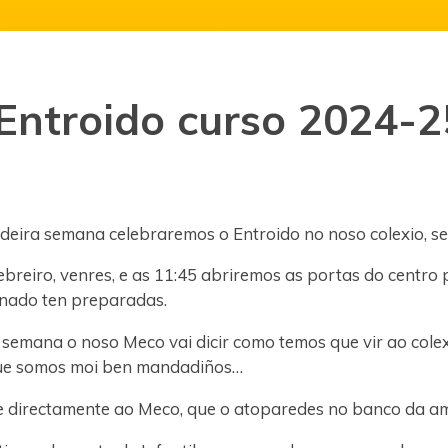
Entroido curso 2024-2
ndeira semana celebraremos o Entroido no noso colexio, s
febreiro, venres, e as 11:45 abriremos as portas do centro 
mnado ten preparadas.
semana o noso Meco vai dicir como temos que vir ao colexio
que somos moi ben mandadiños…
e directamente ao Meco, que o atoparedes no banco da ami