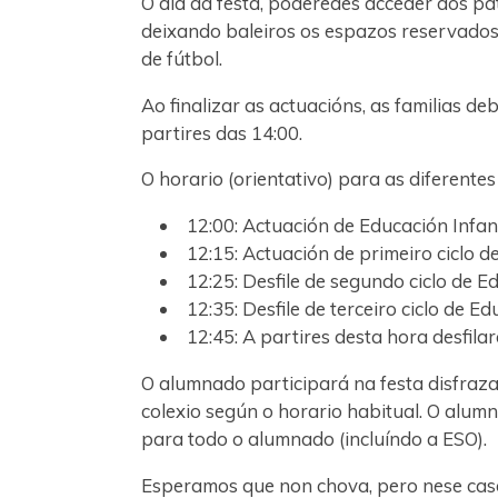
O día da festa, poderedes acceder aos pat
deixando baleiros os espazos reservado
de fútbol.
Ao finalizar as actuacións, as familias d
partires das 14:00.
O horario (orientativo) para as diferentes
12:00: Actuación de Educación Infant
12:15: Actuación de primeiro ciclo 
12:25: Desfile de segundo ciclo de E
12:35: Desfile de terceiro ciclo de E
12:45: A partires desta hora desfila
O alumnado participará na festa disfraz
colexio según o horario habitual. O alum
para todo o alumnado (incluíndo a ESO).
Esperamos que non chova, pero nese caso 