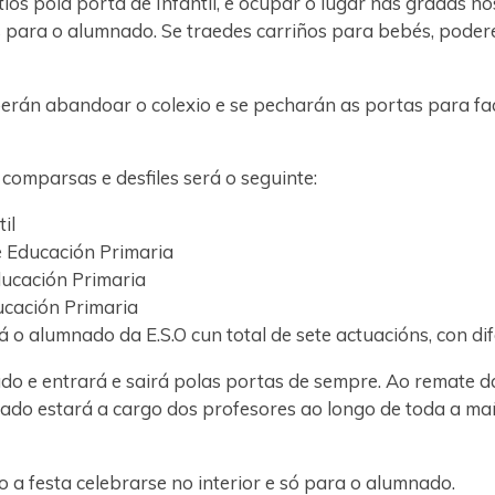
ios pola porta de Infantil, e ocupar o lugar nas gradas no
s para o alumnado. Se traedes carriños para bebés, pod
eberán abandoar o colexio e se pecharán as portas para fac
 comparsas e desfiles será o seguinte:
il
de Educación Primaria
ducación Primaria
ducación Primaria
rá o alumnado da E.S.O cun total de sete actuacións, con di
ado e entrará e sairá polas portas de sempre. Ao remate
nado estará a cargo dos profesores ao longo de toda a mañ
a festa celebrarse no interior e só para o alumnado.