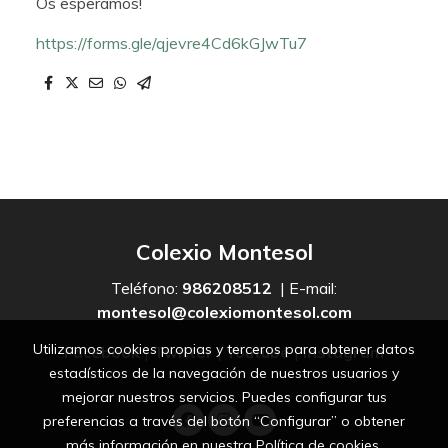
Os esperamos!
https://forms.gle/qjevre4Cd6kGJwTu7
Colexio Montesol
Teléfono:
986208512
| E-mail:
montesol@colexiomontesol.com
Utilizamos cookies propias y terceros para obtener datos
Facebook
|
Twitter
|
Youtube
|
Instagram
estadísticos de la navegación de nuestros usuarios y
mejorar nuestros servicios. Puedes configurar tus
preferencias a través del botón “Configurar” o obtener
más información en nuestra
Política de cookies
.