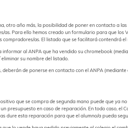
otro año más, la posibilidad de poner en contacto a las 
s/as. Para ello hemos creado un formulario para que los
les compradores/as. El listado que se facilitará contendrá e
a informar al ANPA que ha vendido su chromebook (media
í eliminar su nombre del listado.
, deberán de ponerse en contacto con el ANPA (mediante
positivo que se compra de segunda mano puede que ya no e
un presupuesto en caso de reparación. En todo caso, el C
tras dure esta reparación para que el alumno/a pueda segui
ia que lo vende haya pedido previamente al colegio el camb