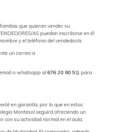
familias que quieran vender su
 VENDEDORES/AS puedan inscribirse en él
l nombre y el teléfono del vendedor/a.
nte un correo a
 email o whatsapp al
676 20 90 51
) para
sté en garantía, por lo que en estos
olegio Montesol seguirá ofreciendo un
r con su actividad normal en el aula.
io de titularidad. El comprador, además,