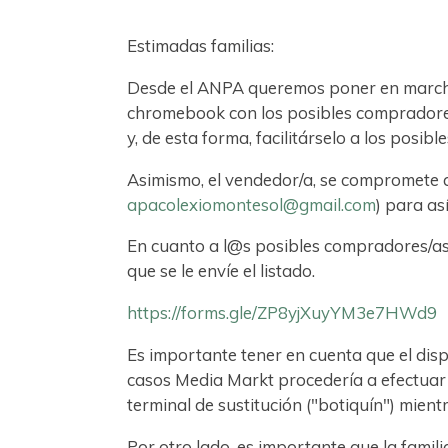
Estimadas familias:
Desde el ANPA queremos poner en marcha, 
chromebook con los posibles compradore
y, de esta forma, facilitárselo a los posib
Asimismo, el vendedor/a, se compromete 
apacolexiomontesol@gmail.com
) para as
En cuanto a l@s posibles compradores/as
que se le envíe el listado.
https://forms.gle/ZP8yjXuyYM3e7HWd9
Es importante tener en cuenta que el dis
casos Media Markt procedería a efectuar 
terminal de sustitución ("botiquín") mien
Por otro lado, es importante que la famil