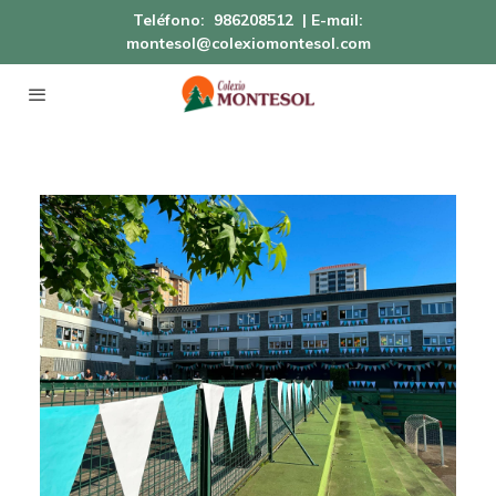
Teléfono:
986208512
| E-mail:
montesol@colexiomontesol.com