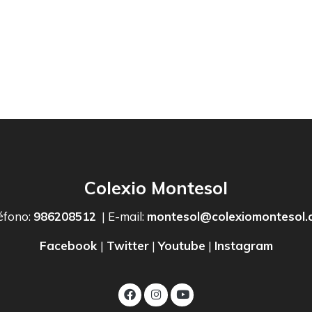
Colexio Montesol
éfono:
986208512
| E-mail:
montesol@colexiomontesol.
Facebook
|
Twitter
|
Youtube
|
Instagram