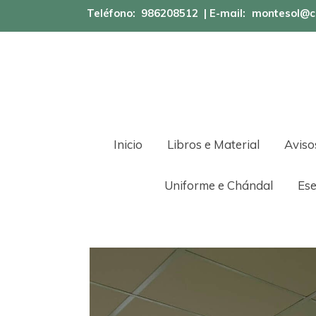
Teléfono:
986208512
| E-mail:
montesol@c
Inicio
Libros e Material
Aviso
Uniforme e Chándal
Ese