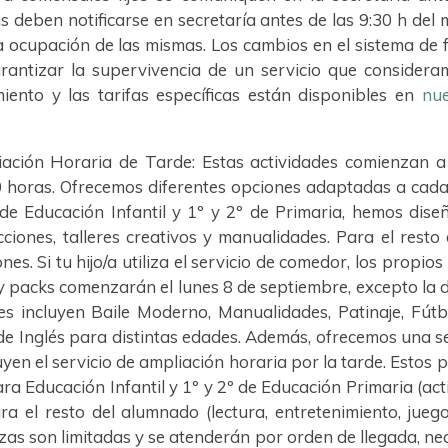
s deben notificarse en secretaría antes de las 9:30 h del m
a ocupación de las mismas. Los cambios en el sistema de 
arantizar la supervivencia de un servicio que considera
iento y las tarifas específicas están disponibles en
nu
iación Horaria de Tarde: Estas actividades comienzan a 
 horas. Ofrecemos diferentes opciones adaptadas a cada e
 de Educación Infantil y 1º y 2º de Primaria, hemos dis
ciones, talleres creativos y manualidades. Para el resto
es. Si tu hijo/a utiliza el servicio de comedor, los propio
 y packs comenzarán el lunes 8 de septiembre, excepto la d
les incluyen Baile Moderno, Manualidades, Patinaje, Fút
 de Inglés para distintas edades. Además, ofrecemos una 
uyen el servicio de ampliación horaria por la tarde. Estos
a Educación Infantil y 1º y 2º de Educación Primaria (act
a el resto del alumnado (lectura, entretenimiento, juegos
azas son limitadas y se atenderán por orden de llegada, 