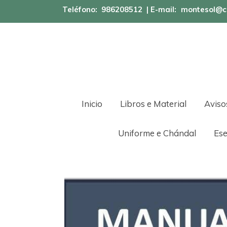
Teléfono:
986208512
| E-mail:
montesol@c
Inicio
Libros e Material
Aviso
Uniforme e Chándal
Ese