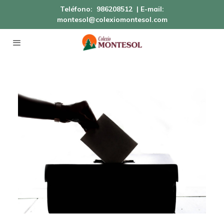
Teléfono:
986208512
| E-mail:
montesol@colexiomontesol.com