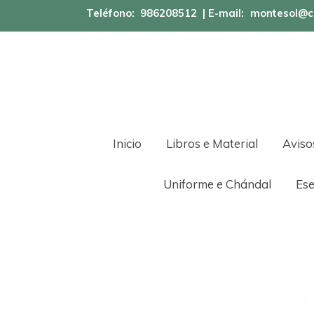
Teléfono:
986208512
| E-mail:
montesol@c
Inicio
Libros e Material
Aviso
Uniforme e Chándal
Ese