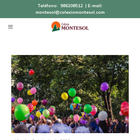
Teléfono:
986208512
| E-mail:
montesol@colexiomontesol.com