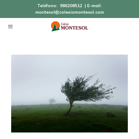
Teléfono:
986208512
| E-mail:
montesol@colexiomontesol.com