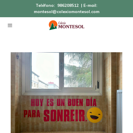
Teléfono:
986208512
| E-mail:
montesol@colexiomontesol.com