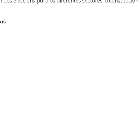
 das eleccións para os diferentes sectores, a constitución
ias