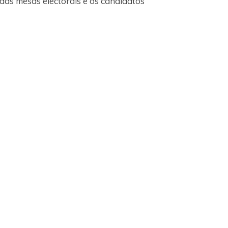
 das mesas electorais e os candidatos