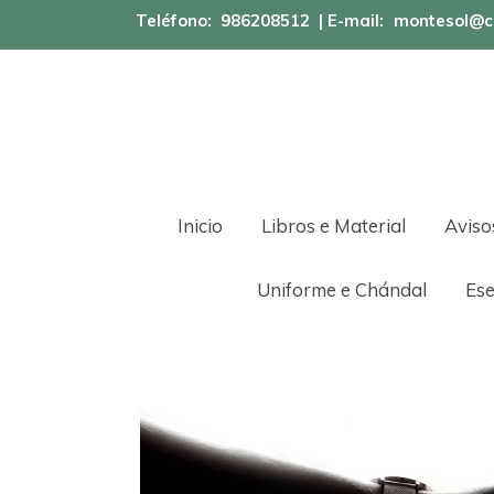
Teléfono:
986208512
| E-mail:
montesol@c
Inicio
Libros e Material
Aviso
Uniforme e Chándal
Ese