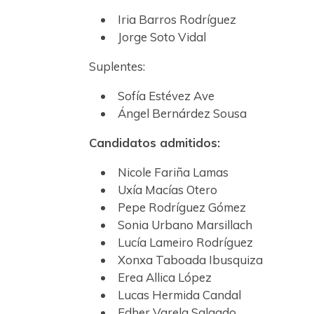
Iria Barros Rodríguez
Jorge Soto Vidal
Suplentes:
Sofía Estévez Ave
Ángel Bernárdez Sousa
Candidatos admitidos:
Nicole Fariña Lamas
Uxía Macías Otero
Pepe Rodríguez Gómez
Sonia Urbano Marsillach
Lucía Lameiro Rodríguez
Xonxa Taboada Ibusquiza
Erea Allica López
Lucas Hermida Candal
Edher Varela Salgado