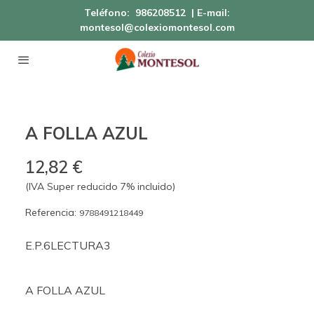
Teléfono:
986208512
| E-mail:
montesol@colexiomontesol.com
A FOLLA AZUL
12,82 €
(IVA Super reducido 7% incluido)
Referencia:
9788491218449
E.P.6LECTURA3
A FOLLA AZUL