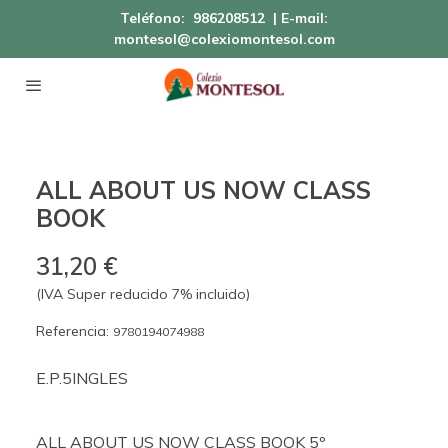
Teléfono:
986208512
| E-mail:
montesol@colexiomontesol.com
ALL ABOUT US NOW CLASS
BOOK
31,20 €
(IVA Super reducido 7% incluido)
Referencia:
9780194074988
E.P.5INGLES
ALL ABOUT US NOW CLASS BOOK 5º