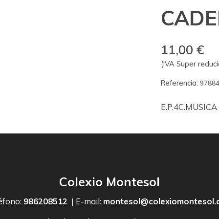
CADE
11,00 €
(IVA Super reduci
Referencia:
9788
E.P.4C.MUSICA
Colexio Montesol
éfono:
986208512
| E-mail:
montesol@colexiomontesol.