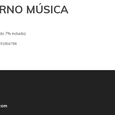
RNO MÚSICA
do 7% incluido)
491856788
com