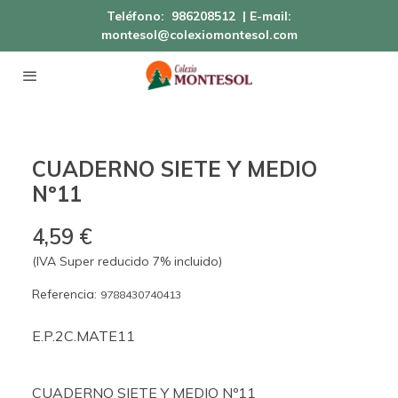
Teléfono:
986208512
| E-mail:
montesol@colexiomontesol.com
CUADERNO SIETE Y MEDIO
Nº11
4,59 €
(IVA Super reducido 7% incluido)
Referencia:
9788430740413
E.P.2C.MATE11
CUADERNO SIETE Y MEDIO Nº11