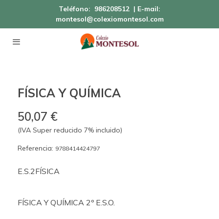
Teléfono:
986208512
| E-mail:
montesol@colexiomontesol.com
FÍSICA Y QUÍMICA
50,07 €
(IVA Super reducido 7% incluido)
Referencia:
9788414424797
E.S.2FÍSICA
FÍSICA Y QUÍMICA 2º E.S.O.