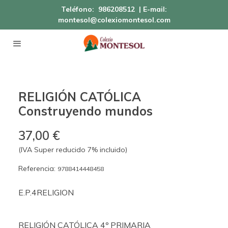
Teléfono:
986208512
| E-mail:
montesol@colexiomontesol.com
RELIGIÓN CATÓLICA
Construyendo mundos
37,00 €
(IVA Super reducido 7% incluido)
Referencia:
9788414448458
E.P.4RELIGION
RELIGIÓN CATÓLICA 4º PRIMARIA